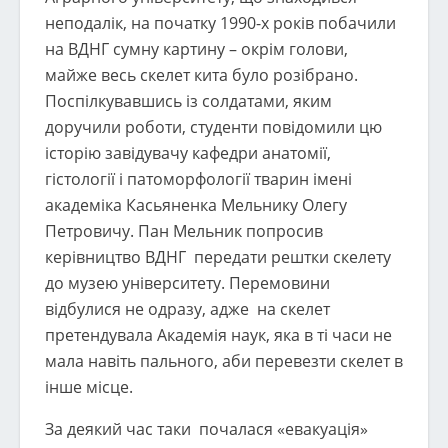
неподалік, на початку 1990-х років побачили
на ВДНГ сумну картину – окрім голови,
майже весь скелет кита було розібрано.
Поспілкувавшись із солдатами, яким
доручили роботи, студенти повідомили цю
історію завідувачу кафедри анатомії,
гістології і патоморфології тварин імені
академіка Касьяненка Мельнику Олегу
Петровичу. Пан Мельник попросив
керівництво ВДНГ передати рештки скелету
до музею університету. Перемовини
відбулися не одразу, адже на скелет
претендувала Академія наук, яка в ті часи не
мала навіть пального, аби перевезти скелет в
інше місце.
За деякий час таки почалася «евакуація»