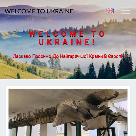
WELCOME TO UKRAINE!
WELCOME TO
UKRAINE!
Ласкаво Просимо До Найгарячішої Країни В Європі!