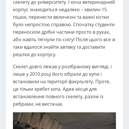
скелету до університету. І хоча ветеринарний
корпус знаходиться недалеко – хвилин 15
пішки, перенести величезні та важкі кістки
було непростою справою. Спочатку студенти
переносили дрібні частини просто в руках,
або навіть тягнули по снігу! Після цього все ж
таки вдалося знайти автівку та доставити
рештки до корпусу.
Скелет довго лежав у розібраному вигляді, і
лише у 2010 році його зібрали до купи і
встановили на території факультету. Проте,
це тільки хребет кита. Адже місця для
встановлення повного скелету, разом із
ребрами, не вистачає.