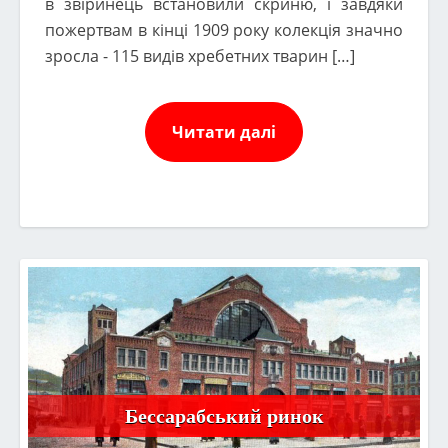
в звіринець встановили скриню, і завдяки
пожертвам в кінці 1909 року колекція значно
зросла - 115 видів хребетних тварин […]
Читати далі
Бессарабський ринок