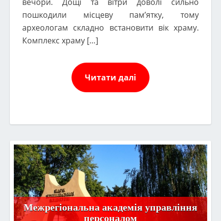
вечори. Дощі та вітри доволі сильно
пошкодили місцеву пам’ятку, тому
археологам складно встановити вік храму.
Комплекс храму […]
Читати далі
Межрегіональна академія управління
персоналом