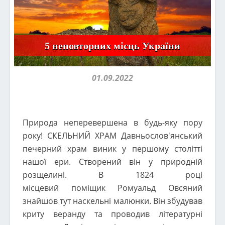
5 неповторних місць України
01.09.2022
Природа неперевершена в будь-яку пору
року! СКЕЛЬНИЙ ХРАМ Давньослов'янський
печерний храм виник у першому столітті
нашої ери. Створений він у природній
розщелині. В 1824 році
місцевий поміщик Ромуальд Овсяний
знайшов тут наскельні малюнки. Він збудував
криту веранду та проводив літературні