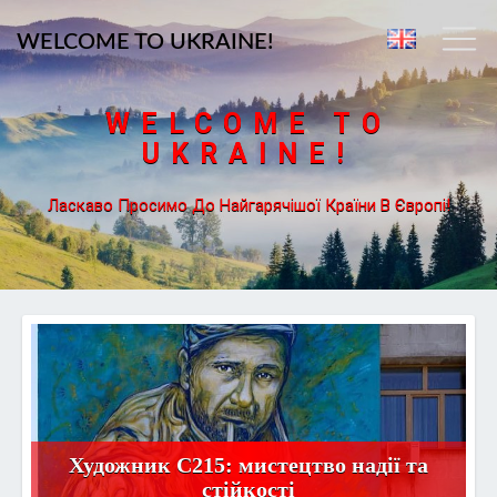
WELCOME TO UKRAINE!
WELCOME TO
UKRAINE!
Ласкаво Просимо До Найгарячішої Країни В Європі!
Художник C215: мистецтво надії та
стійкості