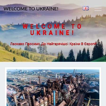
WELCOME TO UKRAINE!
WELCOME TO
UKRAINE!
Ласкаво Просимо До Найгарячішої Країни В Європі!